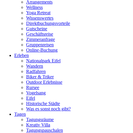
Arrangements
Wellness
Yoga Retreat
Wissenswertes
Direktbuchungsvorteile
Gutscheine
Geschäftsreise
Zimmeranfrage
Gruppenreisen
Online-Buchung
Erleben
Nationalpark Eifel
Wandern
Radfahren
Biker & Triker
Outdoor Erlebnisse
Rursee
Vogelsang
Eifel
Historische Städte
Was es sonst noch gibt?
Tagen
Tagungsräume
Kreativ Villa
Tagungspauschalen