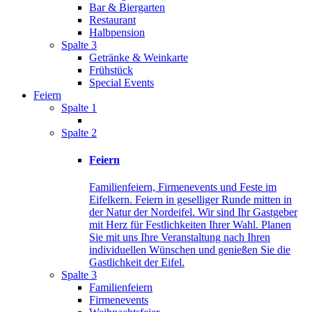
Bar & Biergarten
Restaurant
Halbpension
Spalte 3
Getränke & Weinkarte
Frühstück
Special Events
Feiern
Spalte 1
Spalte 2
Feiern
Familienfeiern, Firmenevents und Feste im
Eifelkern. Feiern in geselliger Runde mitten in
der Natur der Nordeifel. Wir sind Ihr Gastgeber
mit Herz für Festlichkeiten Ihrer Wahl. Planen
Sie mit uns Ihre Veranstaltung nach Ihren
individuellen Wünschen und genießen Sie die
Gastlichkeit der Eifel.
Spalte 3
Familienfeiern
Firmenevents