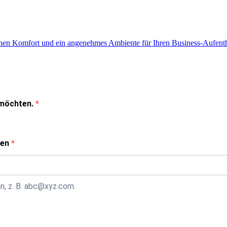
chen Komfort und ein angenehmes Ambiente für Ihren Business-Aufenth
n möchten.
den
n, z. B. abc@xyz.com.