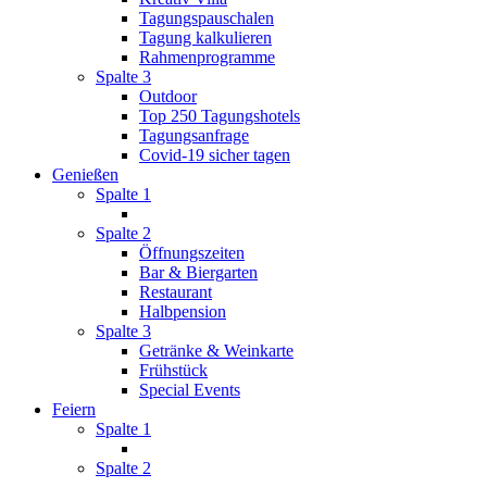
Tagungspauschalen
Tagung kalkulieren
Rahmenprogramme
Spalte 3
Outdoor
Top 250 Tagungshotels
Tagungsanfrage
Covid-19 sicher tagen
Genießen
Spalte 1
Spalte 2
Öffnungszeiten
Bar & Biergarten
Restaurant
Halbpension
Spalte 3
Getränke & Weinkarte
Frühstück
Special Events
Feiern
Spalte 1
Spalte 2