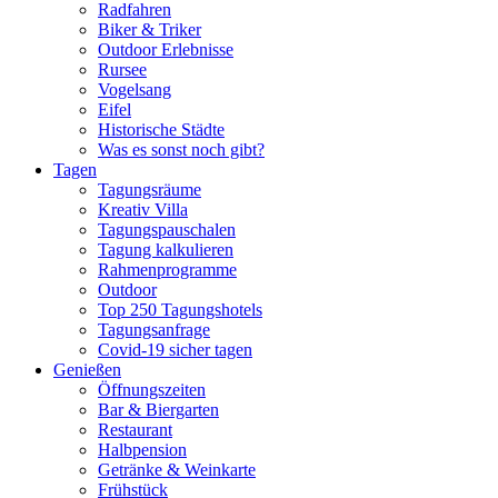
Radfahren
Biker & Triker
Outdoor Erlebnisse
Rursee
Vogelsang
Eifel
Historische Städte
Was es sonst noch gibt?
Tagen
Tagungsräume
Kreativ Villa
Tagungspauschalen
Tagung kalkulieren
Rahmenprogramme
Outdoor
Top 250 Tagungshotels
Tagungsanfrage
Covid-19 sicher tagen
Genießen
Öffnungszeiten
Bar & Biergarten
Restaurant
Halbpension
Getränke & Weinkarte
Frühstück