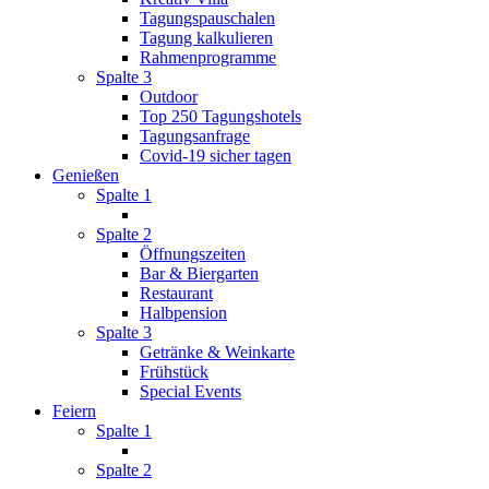
Tagungspauschalen
Tagung kalkulieren
Rahmenprogramme
Spalte 3
Outdoor
Top 250 Tagungshotels
Tagungsanfrage
Covid-19 sicher tagen
Genießen
Spalte 1
Spalte 2
Öffnungszeiten
Bar & Biergarten
Restaurant
Halbpension
Spalte 3
Getränke & Weinkarte
Frühstück
Special Events
Feiern
Spalte 1
Spalte 2