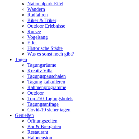
Nationalpark Eifel
Wandern
Radfahren
Biker & Triker
Outdoor Erlebnisse
Rursee
Vogelsang
Eifel
Historische Städte
Was es sonst noch gibt?
Tagen
Tagungsräume
Kreativ Villa
Tagungspauschalen
Tagung kalkulieren
Rahmenprogramme
Outdoor
Top 250 Tagungshotels
Tagungsanfrage
Covid-19 sicher tagen
Genießen
Öffnungszeiten
Bar & Biergarten
Restaurant
Halbpension