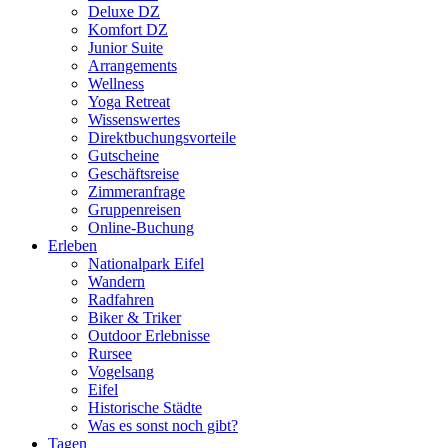
Deluxe DZ
Komfort DZ
Junior Suite
Arrangements
Wellness
Yoga Retreat
Wissenswertes
Direktbuchungsvorteile
Gutscheine
Geschäftsreise
Zimmeranfrage
Gruppenreisen
Online-Buchung
Erleben
Nationalpark Eifel
Wandern
Radfahren
Biker & Triker
Outdoor Erlebnisse
Rursee
Vogelsang
Eifel
Historische Städte
Was es sonst noch gibt?
Tagen