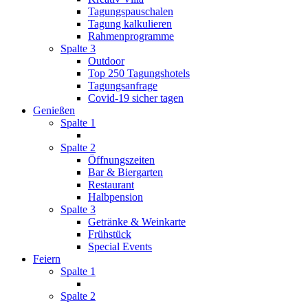
Tagungspauschalen
Tagung kalkulieren
Rahmenprogramme
Spalte 3
Outdoor
Top 250 Tagungshotels
Tagungsanfrage
Covid-19 sicher tagen
Genießen
Spalte 1
Spalte 2
Öffnungszeiten
Bar & Biergarten
Restaurant
Halbpension
Spalte 3
Getränke & Weinkarte
Frühstück
Special Events
Feiern
Spalte 1
Spalte 2