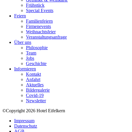
Frühstück
Special Events
Feiern
Familienfeiern
Firmenevents
Weihnachtsfeier
Veranstaltungsanfrage
Über uns
Philosophie
Team
Jobs
Geschichte
Informieren
Kontakt
Anfahrt
Aktuelles
Bildergalerie
Covid-19
Newsletter
©Copyright 2026 Hotel Eifelkern
Impressum
Datenschutz
AGB