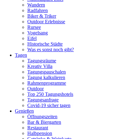
Wandern
Radfahren
Biker & Triker
Outdoor Erlebnisse
Rursee
Vogelsang
Eifel
Historische Städte
Was es sonst noch gibt?
Tagen
Tagungsräume
Kreativ Villa
Tagungspauschalen
Tagung kalkulieren
Rahmenprogramme
Outdoor
Top 250 Tagungshotels
Tagungsanfrage
Covid-19 sicher tagen
Genießen
Öffnungszeiten
Bar & Biergarten
Restaurant
Halbpension
Getränke & Weinkarte