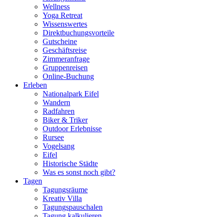
Wellness
Yoga Retreat
Wissenswertes
Direktbuchungsvorteile
Gutscheine
Geschäftsreise
Zimmeranfrage
Gruppenreisen
Online-Buchung
Erleben
Nationalpark Eifel
Wandern
Radfahren
Biker & Triker
Outdoor Erlebnisse
Rursee
Vogelsang
Eifel
Historische Städte
Was es sonst noch gibt?
Tagen
Tagungsräume
Kreativ Villa
Tagungspauschalen
Tagung kalkulieren